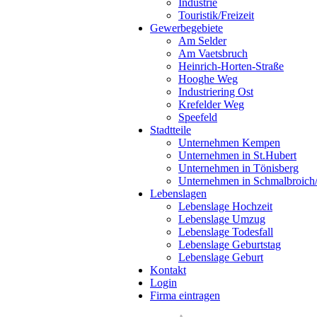
Industrie
Touristik/Freizeit
Gewerbegebiete
Am Selder
Am Vaetsbruch
Heinrich-Horten-Straße
Hooghe Weg
Industriering Ost
Krefelder Weg
Speefeld
Stadtteile
Unternehmen Kempen
Unternehmen in St.Hubert
Unternehmen in Tönisberg
Unternehmen in Schmalbroich
Lebenslagen
Lebenslage Hochzeit
Lebenslage Umzug
Lebenslage Todesfall
Lebenslage Geburtstag
Lebenslage Geburt
Kontakt
Login
Firma eintragen