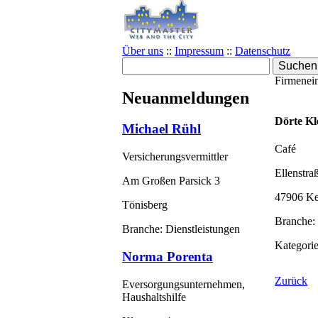
Über uns
::
Impressum
::
Datenschutz
Firmenein
Neuanmeldungen
Dörte K
Michael Rühl
Café
Versicherungsvermittler
Ellenstra
Am Großen Parsick 3
47906 K
Tönisberg
Branche: 
Branche: Dienstleistungen
Kategorie
Norma Porenta
Zurück
Eversorgungsunternehmen,
Haushaltshilfe