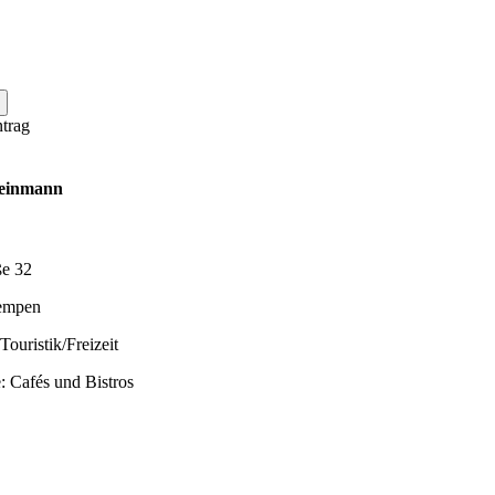
trag
leinmann
ße 32
empen
Touristik/Freizeit
: Cafés und Bistros