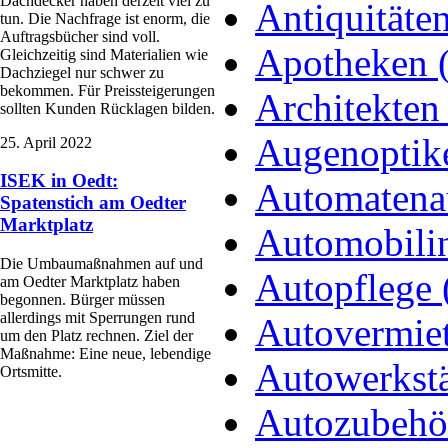
Dachdecker haben derzeit viel zu
Antiquitäte
tun. Die Nachfrage ist enorm, die
Auftragsbücher sind voll.
Apotheken 
Gleichzeitig sind Materialien wie
Dachziegel nur schwer zu
bekommen. Für Preissteigerungen
Architekten 
sollten Kunden Rücklagen bilden.
Augenoptike
25. April 2022
ISEK in Oedt:
Automatenau
Spatenstich am Oedter
Marktplatz
Automobilin
Die Umbaumaßnahmen auf und
Autopflege 
am Oedter Marktplatz haben
begonnen. Bürger müssen
allerdings mit Sperrungen rund
Autovermie
um den Platz rechnen. Ziel der
Maßnahme: Eine neue, lebendige
Autowerkstä
Ortsmitte.
Autozubehör