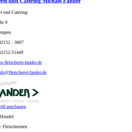
erei und Catering Michael Fander
ei und Catering
ße 9
empen
02152 - 3607
 02152-51449
.fleischerei-fander.de
nfo@fleischerei-fander.de
fil anschauen
 Handel
: Fleischereien