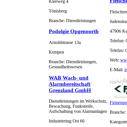
Fleisch
Kleeweg 4
Tönisberg
Fleischer
Branche: Dienstleistungen
Judenstra
Podolgie Opgenoorth
47906 K
Telefon: 
Arnoldstrasse 13a
Telefax:
Kempen
Web:
www
Branche: Dienstleistungen,
Gesundheitswesen
E-Mail:
i
WAB Wach- und
Alarmbereitschaft
Grenzland GmbH
Dienstleistungen im Werkschutz,
Firmenpro
Bewachung, Funkstreife,
Aufschaltung von Alarmanlagen
Branche:
Industriering Ost 66
Kategorie