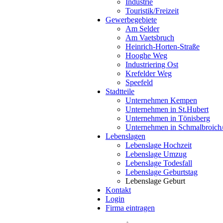
Industrie
Touristik/Freizeit
Gewerbegebiete
Am Selder
Am Vaetsbruch
Heinrich-Horten-Straße
Hooghe Weg
Industriering Ost
Krefelder Weg
Speefeld
Stadtteile
Unternehmen Kempen
Unternehmen in St.Hubert
Unternehmen in Tönisberg
Unternehmen in Schmalbroich
Lebenslagen
Lebenslage Hochzeit
Lebenslage Umzug
Lebenslage Todesfall
Lebenslage Geburtstag
Lebenslage Geburt
Kontakt
Login
Firma eintragen