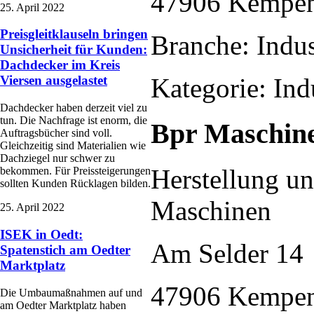
47906 Kempe
25. April 2022
Preisgleitklauseln bringen
Branche: Indus
Unsicherheit für Kunden:
Dachdecker im Kreis
Viersen ausgelastet
Kategorie: Ind
Dachdecker haben derzeit viel zu
tun. Die Nachfrage ist enorm, die
Bpr Maschi
Auftragsbücher sind voll.
Gleichzeitig sind Materialien wie
Dachziegel nur schwer zu
Herstellung un
bekommen. Für Preissteigerungen
sollten Kunden Rücklagen bilden.
Maschinen
25. April 2022
ISEK in Oedt:
Am Selder 14
Spatenstich am Oedter
Marktplatz
47906 Kempe
Die Umbaumaßnahmen auf und
am Oedter Marktplatz haben