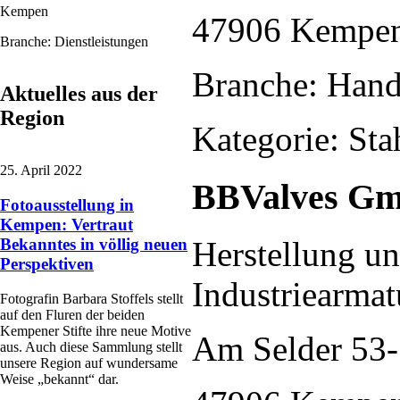
Kempen
47906 Kempe
Branche: Dienstleistungen
Branche: Han
Aktuelles aus der
Region
Kategorie: Sta
25. April 2022
BBValves G
Fotoausstellung in
Kempen: Vertraut
Bekanntes in völlig neuen
Herstellung un
Perspektiven
Industriearmat
Fotografin Barbara Stoffels stellt
auf den Fluren der beiden
Kempener Stifte ihre neue Motive
Am Selder 53
aus. Auch diese Sammlung stellt
unsere Region auf wundersame
Weise „bekannt“ dar.