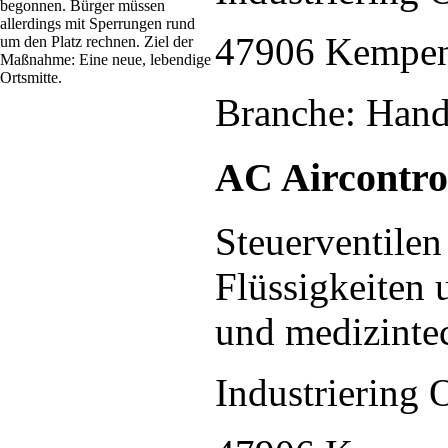
begonnen. Bürger müssen
allerdings mit Sperrungen rund
47906 Kempe
um den Platz rechnen. Ziel der
Maßnahme: Eine neue, lebendige
Ortsmitte.
Branche: Hand
AC Aircontr
Steuerventilen
Flüssigkeiten 
und medizint
Industriering 