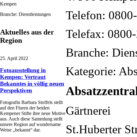
Kempen
Telefon: 0800
Branche: Dienstleistungen
Telefax: 0800
Aktuelles aus der
Region
Branche: Diens
25. April 2022
Kategorie: Ab
Fotoausstellung in
Kempen: Vertraut
Bekanntes in völlig neuen
Absatzzentr
Perspektiven
Fotografin Barbara Stoffels stellt
Gärtnerei
auf den Fluren der beiden
Kempener Stifte ihre neue Motive
aus. Auch diese Sammlung stellt
unsere Region auf wundersame
St.Huberter St
Weise „bekannt“ dar.