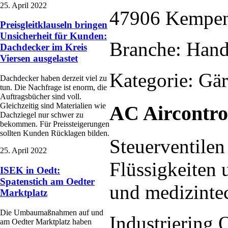
25. April 2022
47906 Kempe
Preisgleitklauseln bringen
Unsicherheit für Kunden:
Branche: Hand
Dachdecker im Kreis
Viersen ausgelastet
Kategorie: Gär
Dachdecker haben derzeit viel zu
tun. Die Nachfrage ist enorm, die
Auftragsbücher sind voll.
Gleichzeitig sind Materialien wie
AC Aircontr
Dachziegel nur schwer zu
bekommen. Für Preissteigerungen
sollten Kunden Rücklagen bilden.
Steuerventilen
25. April 2022
Flüssigkeiten 
ISEK in Oedt:
Spatenstich am Oedter
und medizint
Marktplatz
Die Umbaumaßnahmen auf und
Industriering 
am Oedter Marktplatz haben