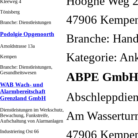
Hooghe Weg 
Kleeweg 4
Tönisberg
47906 Kempe
Branche: Dienstleistungen
Podolgie Opgenoorth
Branche: Hand
Arnoldstrasse 13a
Kategorie: An
Kempen
Branche: Dienstleistungen,
Gesundheitswesen
ABPE Gmb
WAB Wach- und
Alarmbereitschaft
Abschleppdien
Grenzland GmbH
Dienstleistungen im Werkschutz,
Am Wassertur
Bewachung, Funkstreife,
Aufschaltung von Alarmanlagen
47906 Kempe
Industriering Ost 66