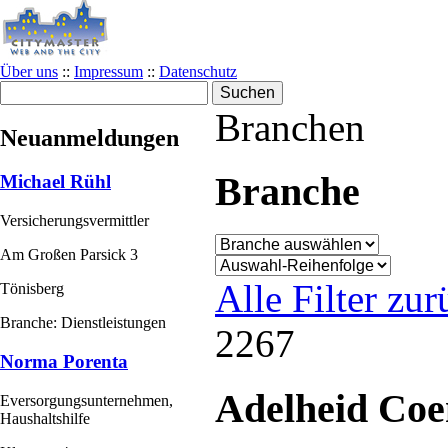
Über uns
::
Impressum
::
Datenschutz
Branchen
Neuanmeldungen
Branche
Michael Rühl
Versicherungsvermittler
Am Großen Parsick 3
Alle Filter zu
Tönisberg
Branche: Dienstleistungen
2267
Norma Porenta
Adelheid Co
Eversorgungsunternehmen,
Haushaltshilfe