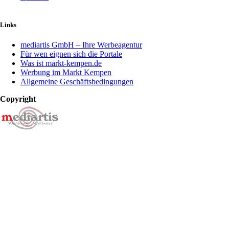
Links
mediartis GmbH – Ihre Werbeagentur
Für wen eignen sich die Portale
Was ist markt-kempen.de
Werbung im Markt Kempen
Allgemeine Geschäftsbedingungen
Copyright