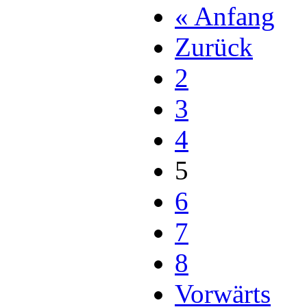
« Anfang
Zurück
2
3
4
5
6
7
8
Vorwärts