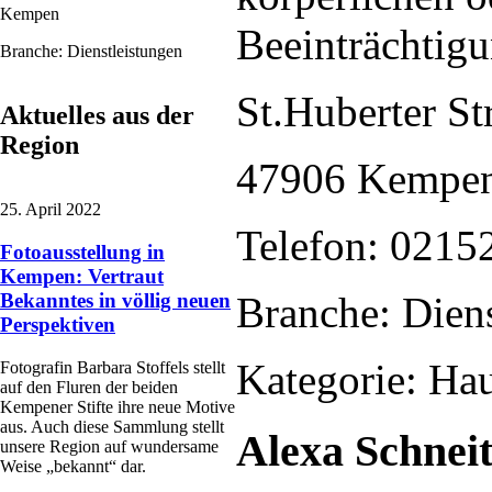
Kempen
Beeinträchtigu
Branche: Dienstleistungen
St.Huberter St
Aktuelles aus der
Region
47906 Kempe
25. April 2022
Telefon: 0215
Fotoausstellung in
Kempen: Vertraut
Branche: Diens
Bekanntes in völlig neuen
Perspektiven
Kategorie: Hau
Fotografin Barbara Stoffels stellt
auf den Fluren der beiden
Kempener Stifte ihre neue Motive
aus. Auch diese Sammlung stellt
Alexa Schneit
unsere Region auf wundersame
Weise „bekannt“ dar.