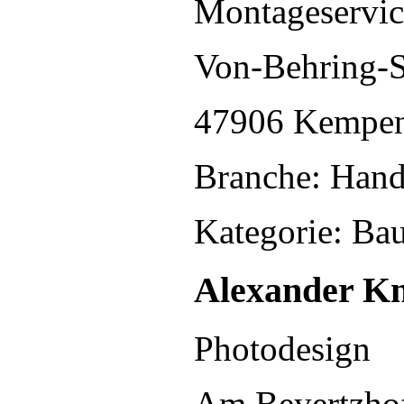
Montageservic
Von-Behring-S
47906 Kempe
Branche: Han
Kategorie: Ba
Alexander K
Photodesign
Am Beyertzho