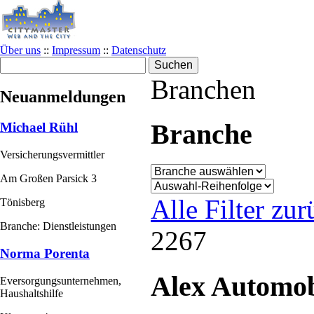
Über uns
::
Impressum
::
Datenschutz
Branchen
Neuanmeldungen
Branche
Michael Rühl
Versicherungsvermittler
Am Großen Parsick 3
Alle Filter zu
Tönisberg
Branche: Dienstleistungen
2267
Norma Porenta
Alex Automob
Eversorgungsunternehmen,
Haushaltshilfe