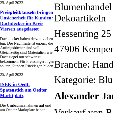
25. April 2022
Blumenhandel
Preisgleitklauseln bringen
Dekoartikeln
Unsicherheit für Kunden:
Dachdecker im Kreis
Viersen ausgelastet
Hessenring 25
Dachdecker haben derzeit viel zu
tun. Die Nachfrage ist enorm, die
47906 Kempe
Auftragsbücher sind voll.
Gleichzeitig sind Materialien wie
Dachziegel nur schwer zu
Branche: Hand
bekommen. Für Preissteigerungen
sollten Kunden Rücklagen bilden.
25. April 2022
Kategorie: Bl
ISEK in Oedt:
Spatenstich am Oedter
Alexander Ja
Marktplatz
Die Umbaumaßnahmen auf und
Verkauf von B
am Oedter Marktplatz haben