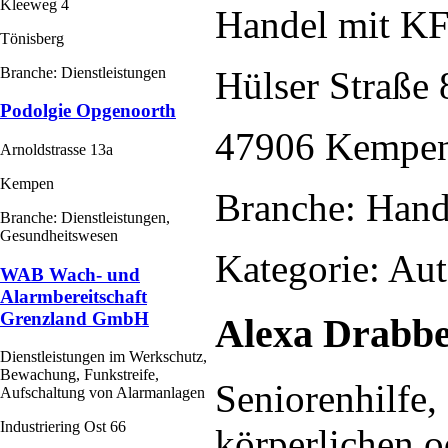
Kleeweg 4
Handel mit K
Tönisberg
Branche: Dienstleistungen
Hülser Straße 
Podolgie Opgenoorth
47906 Kempe
Arnoldstrasse 13a
Kempen
Branche: Han
Branche: Dienstleistungen,
Gesundheitswesen
Kategorie: Aut
WAB Wach- und
Alarmbereitschaft
Grenzland GmbH
Alexa Drabb
Dienstleistungen im Werkschutz,
Bewachung, Funkstreife,
Seniorenhilfe,
Aufschaltung von Alarmanlagen
Industriering Ost 66
körperlichen o